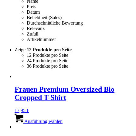
Name
Preis
Datum
Beliebtheit (Sales)
Durchschnittliche Bewertung
Relevanz
Zufall
Artikelnummer
Zeige
12 Produkte pro Seite
12 Produkte pro Seite
24 Produkte pro Seite
36 Produkte pro Seite
Frauen Premium Oversized Bio
Cropped T-Shirt
17,95
€
Dieses
Produkt
Ausführung wählen
weist
mehrere