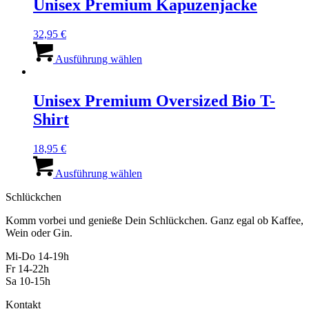
Unisex Premium Kapuzenjacke
auf.
Die
32,95
€
Optionen
Dieses
können
Produkt
Ausführung wählen
auf
weist
der
mehrere
Produktseite
Varianten
Unisex Premium Oversized Bio T-
gewählt
auf.
werden
Shirt
Die
Optionen
können
18,95
€
auf
Dieses
der
Produkt
Ausführung wählen
Produktseite
weist
gewählt
Schlückchen
mehrere
werden
Varianten
Komm vorbei und genieße Dein Schlückchen. Ganz egal ob Kaffee,
auf.
Wein oder Gin.
Die
Optionen
Mi-Do 14-19h
können
Fr 14-22h
auf
Sa 10-15h
der
Produktseite
Kontakt