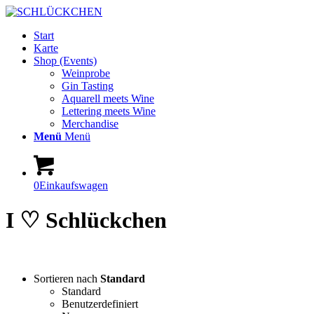
Start
Karte
Shop (Events)
Weinprobe
Gin Tasting
Aquarell meets Wine
Lettering meets Wine
Merchandise
Menü
Menü
0
Einkaufswagen
I ♡ Schlückchen
Sortieren nach
Standard
Standard
Benutzerdefiniert