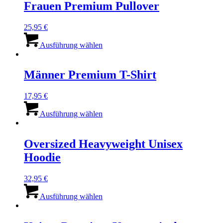
Varianten
Frauen Premium Pullover
auf.
Die
25,95
€
Optionen
Dieses
können
Produkt
Ausführung wählen
auf
weist
der
mehrere
Produktseite
Varianten
Männer Premium T-Shirt
gewählt
auf.
werden
Die
17,95
€
Optionen
Dieses
können
Produkt
Ausführung wählen
auf
weist
der
mehrere
Produktseite
Varianten
Oversized Heavyweight Unisex
gewählt
auf.
werden
Hoodie
Die
Optionen
können
32,95
€
auf
Dieses
der
Produkt
Ausführung wählen
Produktseite
weist
gewählt
mehrere
werden
Varianten