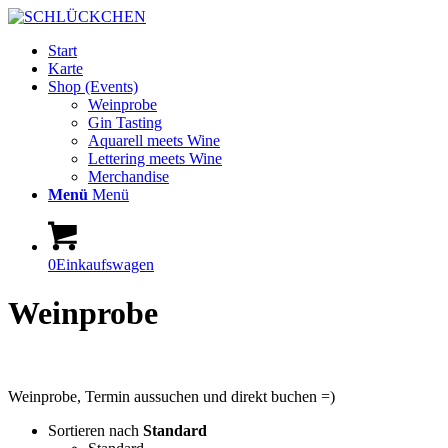
Start
Karte
Shop (Events)
Weinprobe
Gin Tasting
Aquarell meets Wine
Lettering meets Wine
Merchandise
Menü
Menü
0
Einkaufswagen
Weinprobe
Weinprobe, Termin aussuchen und direkt buchen =)
Sortieren nach
Standard