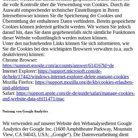
die volle Kontrolle über die Verwendung von Cookies. Durch die
Auswahl entsprechender technischer Einstellungen in Ihrem
Internetbrowser können Sie die Speicherung der Cookies und
Übermittlung der enthaltenen Daten verhindern. Bereits gespeicherte
Cookies können jederzeit gelöscht werden. Wir weisen Sie jedoch
darauf hin, dass Sie dann gegebenenfalls nicht sämtliche Funktionen
dieser Website vollumfänglich werden nutzen können.
Unter den nachstehenden Links können Sie sich informieren, wie
Sie die Cookies bei den wichtigsten Browsern verwalten (u.a. auch
deaktivieren) können:
Chrome Browser:
https://support.google.com/accounts/answer/61416?hl=de
Internet Explorer:
https://support.microsoft.com/de-
de/help/17442/windows-internet-explorer-delete-manage-cookies
Mozilla Firefox:
https://support.mozilla.org/de/kb/cookies-erlauben-
und-ablehnen
Safari:
https://support.apple.com/de-de/guide/safari/manage-cookies-
and-website-data-sfri11471/mac
Nutzung von Google Analytics
Wir verwenden auf unserer Website den Webanalysedienst Google
Analytics der Google Inc. (1600 Amphitheatre Parkway, Mountain
View, CA 94043, USA; „Google“). Die Datenverarbeitung dient